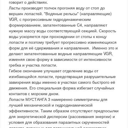
говорит о действиях.
Ласты производят толчок прогоняя воду от стоп до
вершин лопастей. "Водяные рельсы" (направляющие)
VGR, с прогрессивным гидродинамическим
формированием, запатентованные C4, направляют
нужную массу воды соответствующей секцией. Скорость
воды ускоряется при прохождении от стопы к концу
лопасти и поэтому требует прогрессивно изменяющихся
форм для её сдерживания и направления. Именно это и
делают запатентованные водные направляющие VGR,
изменяя свою форму в зависимости от интенсивности
гребка и участка лопасти.
Гибкое окончание улучшает отделение воды от
изгибающейся лопасти, предотвращая разрушительные
завихрения воды именно в участках самого быстрого её
движения. Его специальная форма избегает случайных
контактов с морским дном.
Лопасти МУСТАНГА 3 намеренно симметричны для
лучшей механической и гидродинамической
эффективности. Таким образом отсутствуют предпосылки
для энергетической дисперсии (рассеивания энергии) и
условия для образования паразитных скрученностей
лопасти, типичных для потенциальной асимметрии