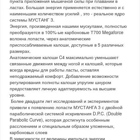
пункта приложения мышечной силы при плавании в
ластах. Большая энергия применяется естественно и с
наименьшим количеством усилий , это - реальное ядро
системы МУСТАНГ 3.
Энергия, произведенная нашими мускулами, полностью
преобразуется в 100%-ые карбоновые Т700 Megaforce
волокна лопасти, через анатомические
приспосабливаемые калоши, доступные в 5 различных
размерах.
Анатомические калоши C4 максимально уменьшают
связанные движения между ногой и калошей, которые
всегда вредны для работы ласты, оставляя
неподражаемый комфорт. Добавление возможности
регулирования полноты калоши упругим шнуром
предоставляет личную адаптируемость на высшем
уровне.
Более двадцати лет исследований и экспериментов
привели к появлению лопасти МУСТАНГА 3 с двойной
параболической системой искривления D.P.C. (Double
Parabolic Curve), которая достигнута особенным
расслоением и специальным образом уложенных,
карбоновых слоев
В зависимости от величины импульса энергии