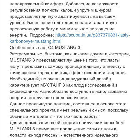
неподражаемый комфорт. Добавление возможности
регулирования полноты калоши упругим шнуром
предоставляет личную адаптируемость на высшем
уровне. Уменьшение плетения лопасти гарантирует
превосходную работу и минимальное поглощение
энергии. Подробнее:
https://scuba.in.ua/p337370831-lasty-
karbonovye-mustang.html
Особенность ласт С4 MUSTANG 3:
Экстремальные, быстрые, как никакие другие в категории,
MUSTANG 3 представляют лучшее из того, что ласты
могут предложить самому проницательному апнеисту с
точки зрения характеристик, эффективности и скорости.
Необходимый, но очень индивидуальный дизайн
характеризует МУСТАНГ 3 как плод исследований в
биомеханике. Разнообразие доступной к использованию
энергии- его лучшее предназначение.
Данное продвинутое понятие, состоящее в основе этого
специального проекта имеет реальный смысл, поскольку
обычные материалы - только часть работы.
Для использования всей энергии наилучшим способом
MUSTANG 3 применяет приложение силы от ноги к
лопасти из-под плюсны, - естественного идеального