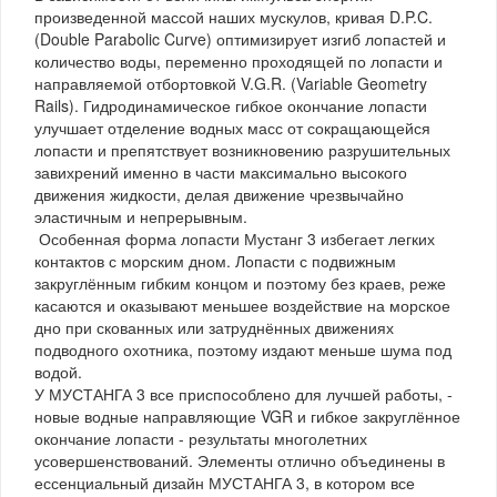
произведенной массой наших мускулов, кривая D.P.C.
(Double Parabolic Curve) оптимизирует изгиб лопастей и
количество воды, переменно проходящей по лопасти и
направляемой отбортовкой V.G.R. (Variable Geometry
Rails). Гидродинамическое гибкое окончание лопасти
улучшает отделение водных масс от сокращающейся
лопасти и препятствует возникновению разрушительных
завихрений именно в части максимально высокого
движения жидкости, делая движение чрезвычайно
эластичным и непрерывным.
Особенная форма лопасти Мустанг 3 избегает легких
контактов с морским дном. Лопасти с подвижным
закруглённым гибким концом и поэтому без краев, реже
касаются и оказывают меньшее воздействие на морское
дно при скованных или затруднённых движениях
подводного охотника, поэтому издают меньше шума под
водой.
У МУСТАНГА 3 все приспособлено для лучшей работы, -
новые водные направляющие VGR и гибкое закруглённое
окончание лопасти - результаты многолетних
усовершенствований. Элементы отлично объединены в
ессенциальный дизайн МУСТАНГА 3, в котором все