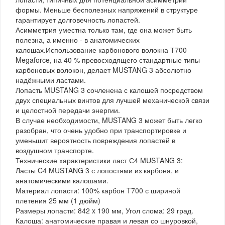
формы. Меньше бесполезных напряжений в структуре
гарантирует долговечность лопастей.
Асимметрия уместна только там, где она может быть
полезна, а именно - в анатомических
калошах.Использование карбонового волокна Т700
Megaforce, на 40 % превосходящего стандартные типы
карбоновых волокон, делает MUSTANG 3 абсолютно
надёжными ластами.
Лопасть MUSTANG 3 сочленена с калошей посредством
двух специальных винтов для лучшей механической связи
и целостной передачи энергии.
В случае необходимости, MUSTANG 3 может быть легко
разобран, что очень удобно при транспортировке и
уменьшит вероятность повреждения лопастей в
воздушном транспорте.
Технические характеристики ласт С4 MUSTANG 3:
Ласты C4 MUSTANG 3 с лопостями из карбона, и
анатомическими калошами.
Материал лопасти: 100% карбон T700 с шириной
плетения 25 мм (1 дюйм)
Размеры лопасти: 842 x 190 мм, Угол слома: 29 град.
Калоша: анатомические правая и левая со шнуровкой,