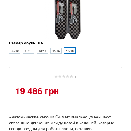
Размер обувь, UA
39/40
41/42
43/44
45/46
47/48
( 0 )
19 486 грн
Анатомические калоши C4 максимально уменьшают
связанные движения между ногой и калошей, которые
всегда вредны для работы ласты, оставляя