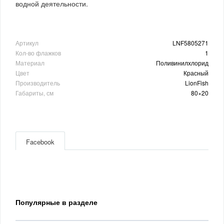
водной деятельности.
Артикул
LNF5805271
Кол-во флажков
1
Материал
Поливинилхлорид
Цвет
Красный
Производитель
LionFish
Габариты, см
80×20
Facebook
Популярные в разделе