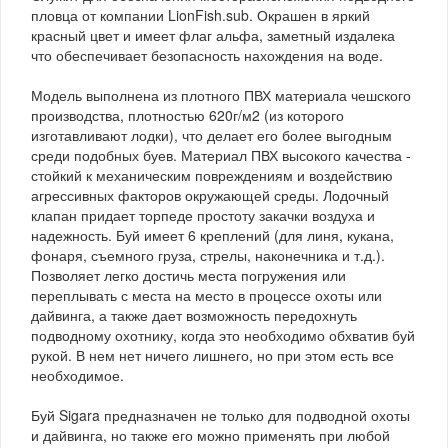
пловца от компании LionFish.sub. Окрашен в яркий
красный цвет и имеет флаг альфа, заметный издалека
что обеспечивает безопасность нахождения на воде.
Модель выполнена из плотного ПВХ материала чешского
производства, плотностью 620г/м2 (из которого
изготавливают лодки), что делает его более выгодным
среди подобных буев. Материал ПВХ высокого качества -
стойкий к механическим повреждениям и воздействию
агрессивных факторов окружающей среды. Лодочный
клапан придает торпеде простоту закачки воздуха и
надежность. Буй имеет 6 креплений (для линя, кукана,
фонаря, съемного груза, стрелы, наконечника и т.д.).
Позволяет легко достичь места погружения или
переплывать с места на место в процессе охоты или
дайвинга, а также дает возможность передохнуть
подводному охотнику, когда это необходимо обхватив буй
рукой. В нем нет ничего лишнего, но при этом есть все
необходимое.
Буй Sigara предназначен не только для подводной охоты
и дайвинга, но также его можно применять при любой