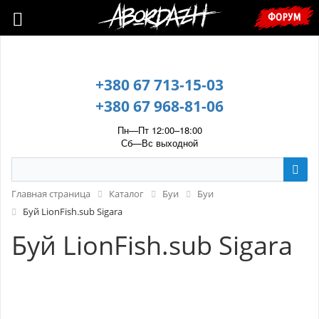
🇺🇦 У зв’язку з воєнним станом, прохання уточнювати ціну та
ФОРУМ
наявність у менеджера. 🇺🇦
+380 67 713-15-03
+380 67 968-81-06
Пн—Пт 12:00–18:00
Сб—Вс выходной
Главная страница
Каталог
Буи
Буи
Буй LionFish.sub Sigara
Буй LionFish.sub Sigara