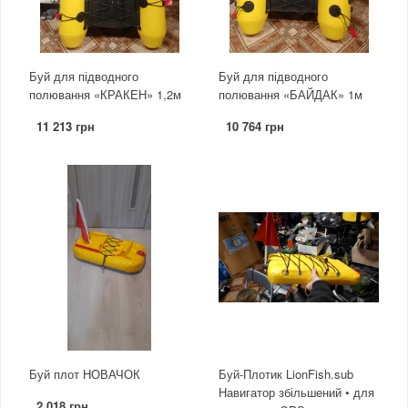
Буй для підводного
Буй для підводного
полювання «КРАКЕН» 1,2м
полювання «БАЙДАК» 1м
11 213 грн
10 764 грн
Буй плот НОВАЧОК
Буй-Плотик LionFish.sub
Навигатор збільшений • для
2 018 грн