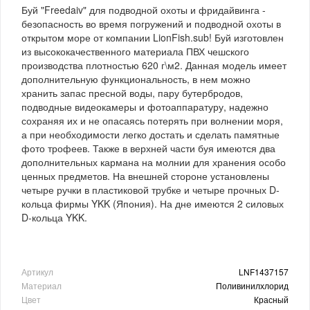
Буй "Freedaiv" для подводной охоты и фридайвинга -
безопасность во время погружений и подводной охоты в
открытом море от компании LionFish.sub! Буй изготовлен
из высококачественного материала ПВХ чешского
производства плотностью 620 г\м2. Данная модель имеет
дополнительную функциональность, в нем можно
хранить запас пресной воды, пару бутербродов,
подводные видеокамеры и фотоаппаратуру, надежно
сохраняя их и не опасаясь потерять при волнении моря,
а при необходимости легко достать и сделать памятные
фото трофеев. Также в верхней части буя имеются два
дополнительных кармана на молнии для хранения особо
ценных предметов. На внешней стороне установлены
четыре ручки в пластиковой трубке и четыре прочных D-
кольца фирмы YKK (Япония). На дне имеются 2 силовых
D-кольца YKK.
Артикул
LNF1437157
Материал
Поливинилхлорид
Цвет
Красный