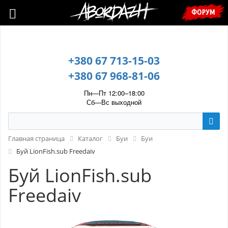
🇺🇦 У зв’язку з воєнним станом, прохання уточнювати ціну та
ФОРУМ
наявність у менеджера. 🇺🇦
+380 67 713-15-03
+380 67 968-81-06
Пн—Пт 12:00–18:00
Сб—Вс выходной
Главная страница
Каталог
Буи
Буи
Буй LionFish.sub Freedaiv
Буй LionFish.sub
Freedaiv