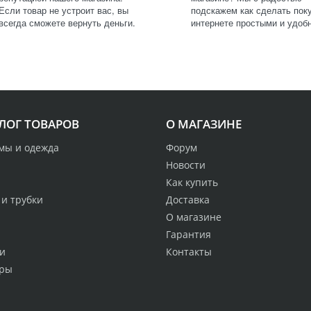
Если товар не устроит вас, вы
подскажем как сделать поку
всегда сможете вернуть деньги.
интернете простыми и удоб
ЛОГ ТОВАРОВ
О МАГАЗИНЕ
мы и одежда
Форум
Новости
Как купить
 и трубки
Доставка
О магазине
Гарантия
и
Контакты
ры