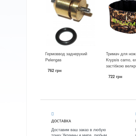
Гермоввод заднерукий
Тримач для ножа
Pelengas
Krypsis camo, е
застібкою велкр
762 грн
722 грн
ДОСТАВКА
Доставим ваш заказ в любую
точку Украины и мира, любым