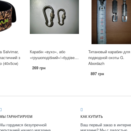
 Salvimar,
Карабін «вухо», або
Титановый карабин для
«грушоподібний»/«будівельний».
ластичний з
подводной охоты G.
о (40x5см)
Abordazh
269 грн
897 грн
МЫ ГАРАНТИРУЕМ
КАК КУПИТЬ
Мы гордимся безупречной
Ваш первый заказ в интерне
репутацией нашего магазина.
магазине? Мы с радостью