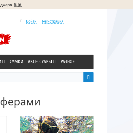
джера. 🇺🇦
Войти
Регистрация
УМ
И
СУМКИ
АКСЕССУАРЫ
РАЗНОЕ
 сферами