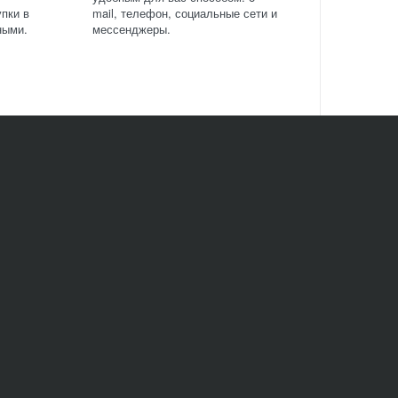
пки в
mail, телефон, социальные сети и
ными.
мессенджеры.