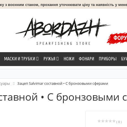
язку з воєнним станом, прохання уточнювати ціну та наявність у мене
ФОР
МАСКИ И ТРУБКИ
РУЖЬЯ
НОЖИ
ФОНАРИ
ПРИБОРЫ
БУ
суары
Зацеп Salvimar составной • С бронзовыми сферами
оставной • С бронзовыми
( 0 )