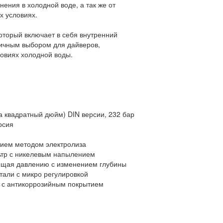
нения в холодной воде, а так же от
х условиях.
 который включает в себя внутренний
личным выбором для дайверов,
овиях холодной воды.
а квадратный дюйм) DIN версии, 232 бар
рсия
тием методом электролиза
ьтр с никелевым напылением
ющая давлению с изменением глубины
тали с микро регулировкой
у с антикоррозийным покрытием