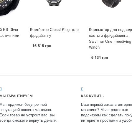
й BS Diver
Комп'ютер Cressi King, для
Компьютер для подвод
ластичними
фрідайвінгу
охоты и фридайвинга
Salvimar One Freediving
16 816 грн
Watch
6 134 грн
МЫ ГАРАНТИРУЕМ
КАК КУПИТЬ
Мы гордимся безупречной
Ваш первый заказ в интерне
репутацией нашего магазина.
магазине? Мы с радостью
Если товар не устроит вас, вы
подскажем как сделать поку
всегда сможете вернуть деньги.
интернете простыми и удоб