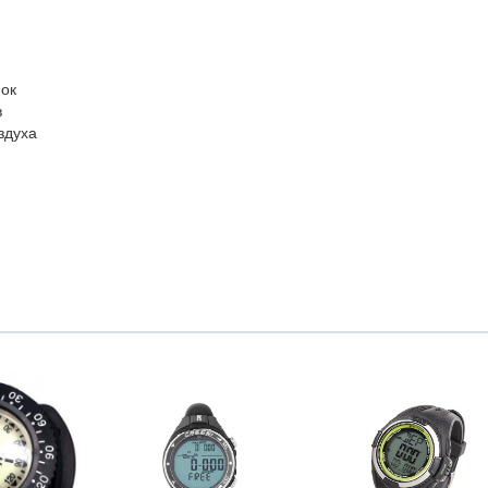
ок
в
здуха