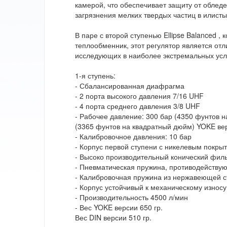
камерой, что обеспечивает защиту от обледе
загрязнения мелких твердых частиц в илисты
В паре с второй ступенью Ellipse Balanced ,
теплообменник, этот регулятор является от
исследующих в наиболее экстремальных усл
1-я ступень:
- Сбалансированная диафрагма
- 2 порта высокого давления 7/16 UHF
- 4 порта среднего давления 3/8 UHF
- Рабочее давление: 300 бар (4350 фунтов н
(3365 фунтов на квадратный дюйм) YOKE ве
- Калибровочное давления: 10 бар
- Корпус первой ступени с никелевым покры
- Высоко производительный конический фил
- Пневматическая пружина, противодейству
- Калибровочная пружина из нержавеющей с
- Корпус устойчивый к механическому износ
- Производительность 4500 л/мин
- Вес YOKE версии 650 гр.
Вес DIN версии 510 гр.