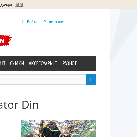
джера. 🇺🇦
Войти
Регистрация
УМ
И
СУМКИ
АКСЕССУАРЫ
РАЗНОЕ
tor Din