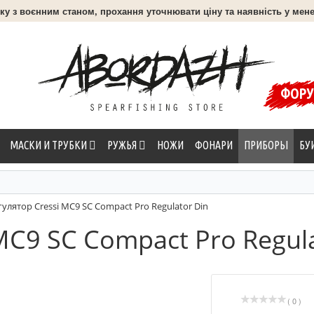
язку з воєнним станом, прохання уточнювати ціну та наявність у мене
ФОР
МАСКИ И ТРУБКИ
РУЖЬЯ
НОЖИ
ФОНАРИ
ПРИБОРЫ
БУ
гулятор Cressi MC9 SC Compact Pro Regulator Din
MC9 SC Compact Pro Regula
( 0 )