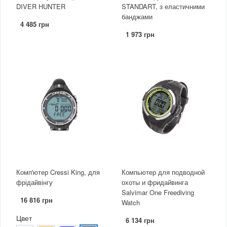
DIVER HUNTER
STANDART, з еластичними
банджами
4 485 грн
1 973 грн
Комп'ютер Cressi King, для
Компьютер для подводной
фрідайвінгу
охоты и фридайвинга
Salvimar One Freediving
16 816 грн
Watch
Цвет
6 134 грн