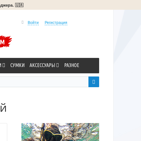
джера. 🇺🇦
Войти
Регистрация
УМ
И
СУМКИ
АКСЕССУАРЫ
РАЗНОЕ
ый