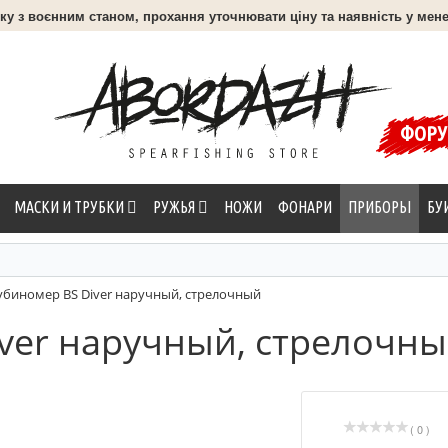
язку з воєнним станом, прохання уточнювати ціну та наявність у мене
ФОР
МАСКИ И ТРУБКИ
РУЖЬЯ
НОЖИ
ФОНАРИ
ПРИБОРЫ
БУ
убиномер BS Diver наручный, стрелочный
ver наручный, стрелочн
( 0 )