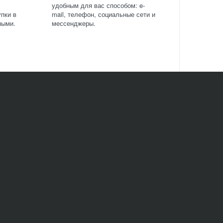
удобным для вас способом: e-
пки в
mail, телефон, социальные сети и
ными.
мессенджеры.