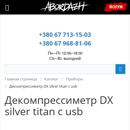
🇺🇦 У зв’язку з воєнним станом, прохання уточнювати ціну та
ФОРУМ
наявність у менеджера. 🇺🇦
+380 67 713-15-03
+380 67 968-81-06
Пн—Пт 12:00–18:00
Сб—Вс выходной
Главная страница
Каталог
Приборы
Декомпрессиметр DX silver titan c usb
Декомпрессиметр DX
silver titan c usb