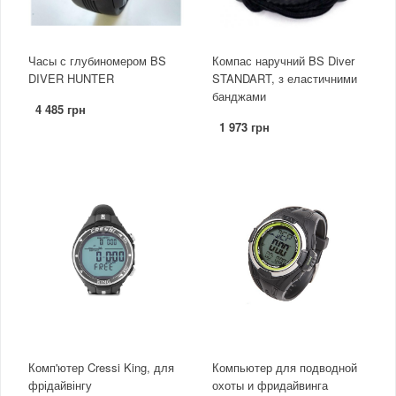
Часы с глубиномером BS
Компас наручний BS Diver
DIVER HUNTER
STANDART, з еластичними
банджами
4 485 грн
1 973 грн
Комп'ютер Cressi King, для
Компьютер для подводной
фрідайвінгу
охоты и фридайвинга