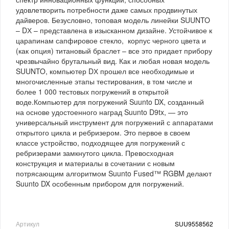
удовлетворить потребности даже самых продвинутых
дайверов. Безусловно, топовая модель линейки SUUNTO
– DХ – представлена в изысканном дизайне. Устойчивое к
царапинам сапфировое стекло, корпус черного цвета и
(как опция) титановый браслет – все это придает прибору
чрезвычайно брутальный вид. Как и любая новая модель
SUUNTO, компьютер DХ прошел все необходимые и
многочисленные этапы тестирования, в том числе и
более 1 000 тестовых погружений в открытой
воде.Компьютер для погружений Suunto DX, созданный
на основе удостоенного наград Suunto D9tx, — это
универсальный инструмент для погружений с аппаратами
открытого цикла и ребризером. Это первое в своем
классе устройство, подходящее для погружений с
ребризерами замкнутого цикла. Превосходная
конструкция и материалы в сочетании с новым
потрясающим алгоритмом Suunto Fused™ RGBM делают
Suunto DX особенным прибором для погружений.
Артикул
SUU9558562