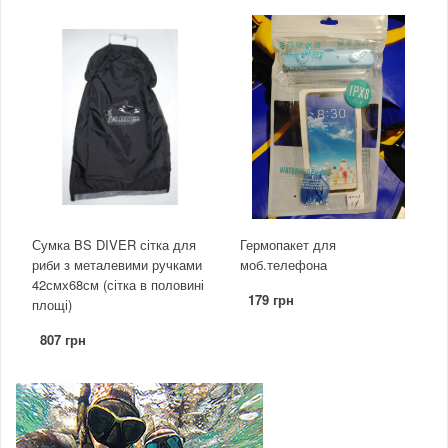
Сумка BS DIVER сітка для
Гермопакет для
риби з металевими ручками
моб.телефона
42смх68см (сітка в половині
179 грн
площі)
807 грн