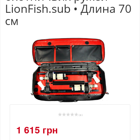
LionFish.sub • Длина 70
см
( 0 )
1 615 грн