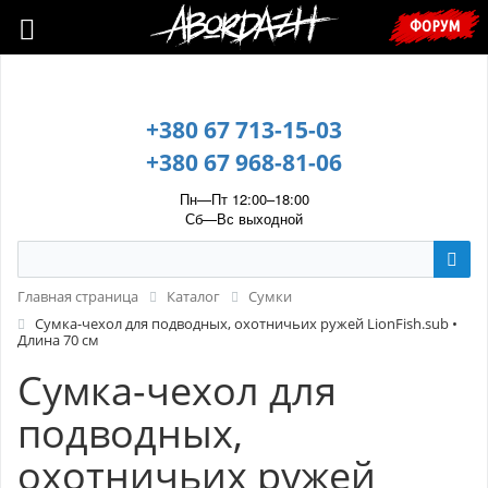
🇺🇦 У зв’язку з воєнним станом, прохання уточнювати ціну та
ФОРУМ
наявність у менеджера. 🇺🇦
+380 67 713-15-03
+380 67 968-81-06
Пн—Пт 12:00–18:00
Сб—Вс выходной
Главная страница
Каталог
Сумки
Сумка-чехол для подводных, охотничьих ружей LionFish.sub •
Длина 70 см
Сумка-чехол для
подводных,
охотничьих ружей