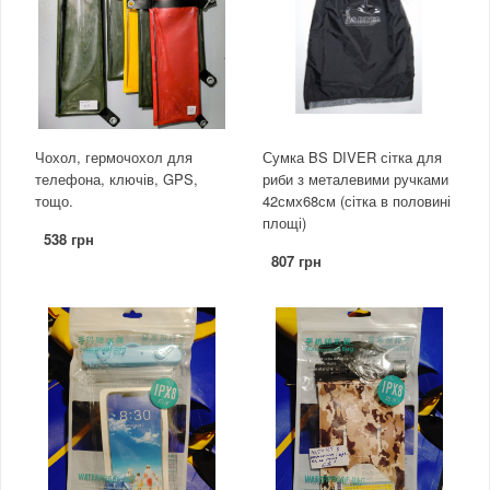
Чохол, гермочохол для
Сумка BS DIVER сітка для
телефона, ключів, GPS,
риби з металевими ручками
тощо.
42смх68см (сітка в половині
площі)
538 грн
807 грн