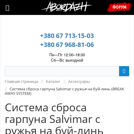
🇺🇦 У зв’язку з воєнним станом, прохання уточнювати ціну та
ФОРУМ
наявність у менеджера. 🇺🇦
+380 67 713-15-03
+380 67 968-81-06
Пн—Пт 12:00–18:00
Сб—Вс выходной
Главная страница
Каталог
Аксессуары
Система сброса гарпуна Salvimar с ружья на буй-линь (BREAK
AWAY SYSTEM)
Система сброса
гарпуна Salvimar с
ружья на буй-линь