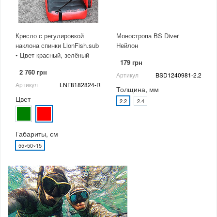
Кресло с регулировкой
Моностропа BS Diver
наклона спинки LionFish.sub
Нейлон
• Цвет красный, зелёный
179 грн
2 760 грн
Артикул
BSD1240981-2.2
Артикул
LNF8182824-R
Толщина, мм
Цвет
2.2
2.4
Габариты, см
55×50×15