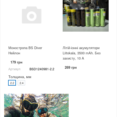
Моностропа BS Diver
Літій-іонні акумулятори
Нейлон
Liitokala, 3500 mAh. Без
захисту, 10 A
179 грн
269 грн
Артикул
BSD1240981-2.2
Толщина, мм
2.2
2.4