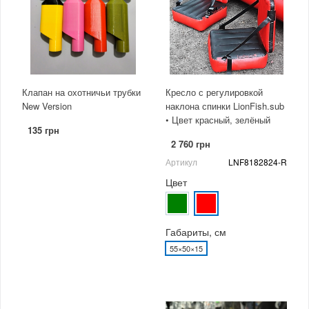
Клапан на охотничьи трубки
Кресло с регулировкой
New Version
наклона спинки LionFish.sub
• Цвет красный, зелёный
135 грн
2 760 грн
Артикул
LNF8182824-R
Цвет
Габариты, см
55×50×15