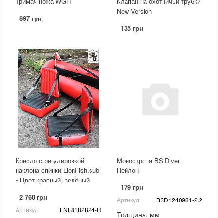
Тримач ножа WGH
Клапан на охотничьи трубки
New Version
897 грн
135 грн
Кресло с регулировкой
Моностропа BS Diver
наклона спинки LionFish.sub
Нейлон
• Цвет красный, зелёный
179 грн
2 760 грн
Артикул
BSD1240981-2.2
Артикул
LNF8182824-R
Толщина, мм