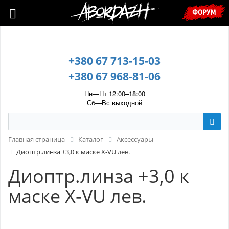
🇺🇦 У зв’язку з воєнним станом, прохання уточнювати ціну та
ФОРУМ
наявність у менеджера. 🇺🇦
+380 67 713-15-03
+380 67 968-81-06
Пн—Пт 12:00–18:00
Сб—Вс выходной
Главная страница
Каталог
Аксессуары
Диоптр.линза +3,0 к маске X-VU лев.
Диоптр.линза +3,0 к
маске X-VU лев.