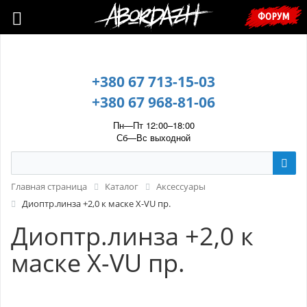
🇺🇦 У зв’язку з воєнним станом, прохання уточнювати ціну та
ФОРУМ
наявність у менеджера. 🇺🇦
+380 67 713-15-03
+380 67 968-81-06
Пн—Пт 12:00–18:00
Сб—Вс выходной
Главная страница
Каталог
Аксессуары
Диоптр.линза +2,0 к маске X-VU пр.
Диоптр.линза +2,0 к
маске X-VU пр.