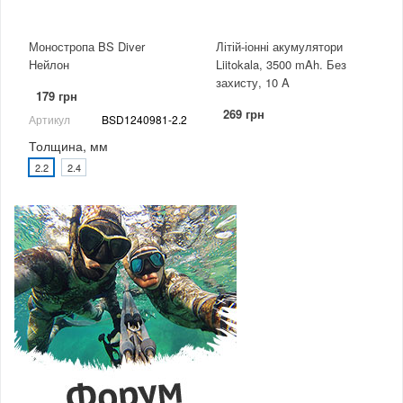
Моностропа BS Diver
Літій-іонні акумулятори
Нейлон
Liitokala, 3500 mAh. Без
захисту, 10 A
179 грн
269 грн
Артикул
BSD1240981-2.2
Толщина, мм
2.2
2.4