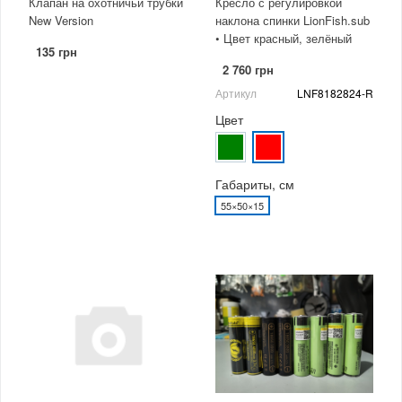
Клапан на охотничьи трубки
Кресло с регулировкой
New Version
наклона спинки LionFish.sub
• Цвет красный, зелёный
135 грн
2 760 грн
Артикул
LNF8182824-R
Цвет
Габариты, см
55×50×15