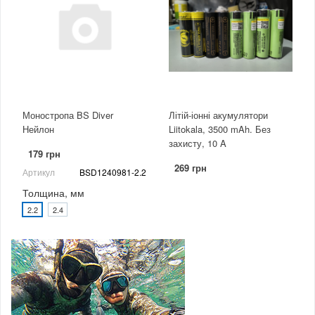
Моностропа BS Diver
Літій-іонні акумулятори
Нейлон
Liitokala, 3500 mAh. Без
захисту, 10 A
179 грн
269 грн
Артикул
BSD1240981-2.2
Толщина, мм
2.2
2.4