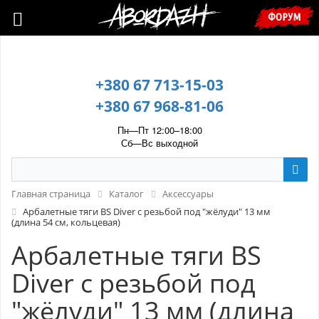
🇺🇦 У зв’язку з воєнним станом, прохання уточнювати ціну та
ФОРУМ
наявність у менеджера. 🇺🇦
+380 67 713-15-03
+380 67 968-81-06
Пн—Пт 12:00–18:00
Сб—Вс выходной
Главная страница
Каталог
Аксессуары
Арбалетные тяги BS Diver с резьбой под "жёлуди" 13 мм
(длина 54 см, кольцевая)
Арбалетные тяги BS
Diver с резьбой под
"жёлуди" 13 мм (длина